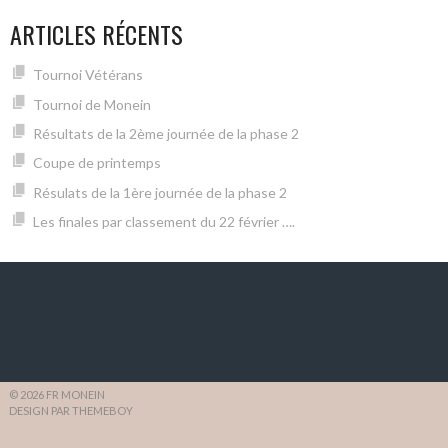
ARTICLES RÉCENTS
Tournoi Vétérans
Tournoi de Monein
Résultats de la 2ème journée de la phase 2
Coupe de printemps
Résulats de la 1ère journée de la phase 2
Les finales par classement du 22 février ….
© 2026 FR MONEIN
DESIGN PAR THEMEBOY