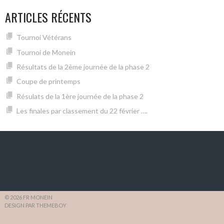
ARTICLES RÉCENTS
Tournoi Vétérans
Tournoi de Monein
Résultats de la 2ème journée de la phase 2
Coupe de printemps
Résulats de la 1ère journée de la phase 2
Les finales par classement du 22 février ….
© 2026 FR MONEIN
DESIGN PAR THEMEBOY