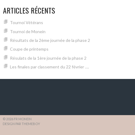
ARTICLES RÉCENTS
Tournoi Vétérans
Tournoi de Monein
Résultats de la 2ème journée de la phase 2
Coupe de printemps
Résulats de la 1ère journée de la phase 2
Les finales par classement du 22 février ….
© 2026 FR MONEIN
DESIGN PAR THEMEBOY