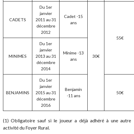
Du 1er
janvier
Cadet -15
CADETS
2011 au 31
ans
décembre
2012
55€
Du 1er
janvier
Minime -13
MINIMES
2013 au 31
30€
ans
décembre
2014
Du 1er
janvier
Benjamin
BENJAMINS
2015 au 31
50€
-11 ans
décembre
2016
(1) Obligatoire sauf si le joueur a déjà adhéré à une autre
activité du Foyer Rural.