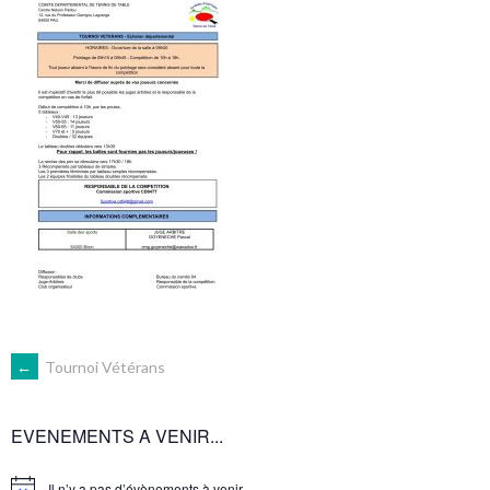
NAVIGATION
←
Tournoi Vétérans
DES
EVENEMENTS A VENIR...
Il n’y a pas d’évènements à venir.