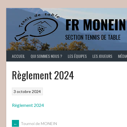
Aller
au
contenu
FR MONEIN
SECTION TENNIS DE TABLE
ACCUEIL
QUI SOMMES NOUS ?
LES ÉQUIPES
LES JOUEURS
MÉDI
Règlement 2024
3 octobre 2024
Règlement 2024
←
Tournoi de MONEIN