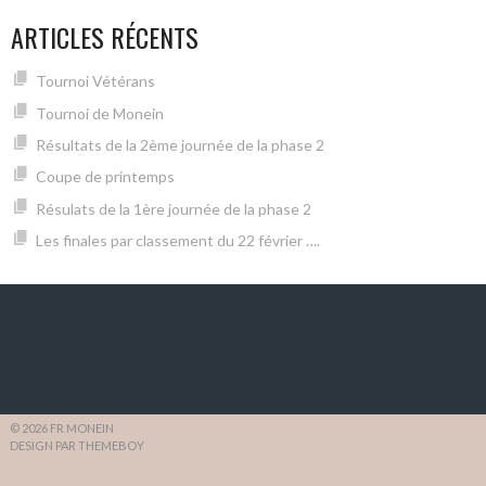
ARTICLES RÉCENTS
Tournoi Vétérans
Tournoi de Monein
Résultats de la 2ème journée de la phase 2
Coupe de printemps
Résulats de la 1ère journée de la phase 2
Les finales par classement du 22 février ….
© 2026 FR MONEIN
DESIGN PAR THEMEBOY