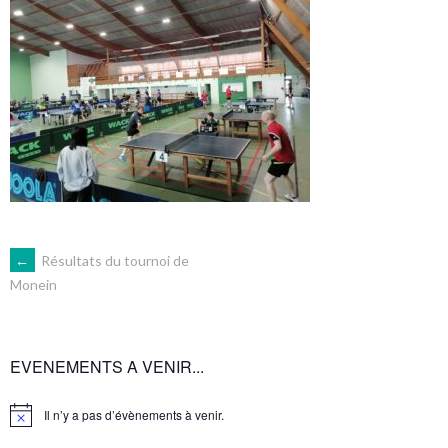
NAVIGATION
←
Résultats du tournoi de
Monein
DES
ARTICLES
EVENEMENTS A VENIR...
Il n’y a pas d’évènements à venir.
Notice