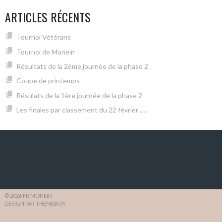
ARTICLES RÉCENTS
Tournoi Vétérans
Tournoi de Monein
Résultats de la 2ème journée de la phase 2
Coupe de printemps
Résulats de la 1ère journée de la phase 2
Les finales par classement du 22 février ….
© 2026 FR MONEIN
DESIGN PAR THEMEBOY