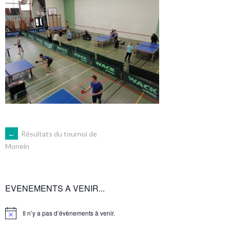
NAVIGATION
←
Résultats du tournoi de
Monein
DES
ARTICLES
EVENEMENTS A VENIR...
Il n’y a pas d’évènements à venir.
Notice