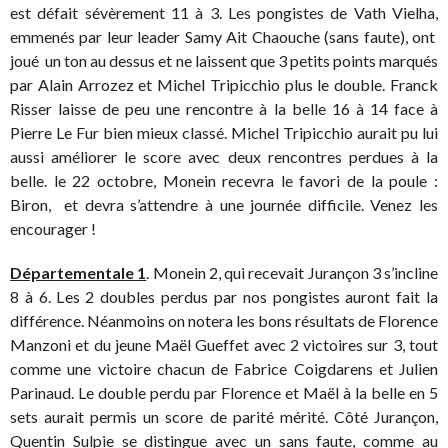
est défait sévèrement 11 à 3. Les pongistes de Vath Vielha,
emmenés par leur leader Samy Ait Chaouche (sans faute), ont
joué un ton au dessus et ne laissent que 3 petits points marqués
par Alain Arrozez et Michel Tripicchio plus le double. Franck
Risser laisse de peu une rencontre à la belle 16 à 14 face à
Pierre Le Fur bien mieux classé. Michel Tripicchio aurait pu lui
aussi améliorer le score avec deux rencontres perdues à la
belle. le 22 octobre, Monein recevra le favori de la poule :
Biron, et devra s’attendre à une journée difficile. Venez les
encourager !
Départementale 1
. Monein 2, qui recevait Jurançon 3 s’incline
8 à 6. Les 2 doubles perdus par nos pongistes auront fait la
différence. Néanmoins on notera les bons résultats de Florence
Manzoni et du jeune Maël Gueffet avec 2 victoires sur 3, tout
comme une victoire chacun de Fabrice Coigdarens et Julien
Parinaud. Le double perdu par Florence et Maël à la belle en 5
sets aurait permis un score de parité mérité. Côté Jurançon,
Quentin Sulpie se distingue avec un sans faute, comme au