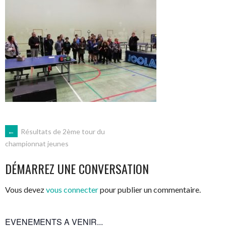
NAVIGATION
←
Résultats de 2ème tour du
championnat jeunes
DES
DÉMARREZ UNE CONVERSATION
ARTICLES
Vous devez
vous connecter
pour publier un commentaire.
EVENEMENTS A VENIR...