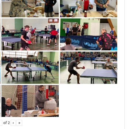
of
2
›
»