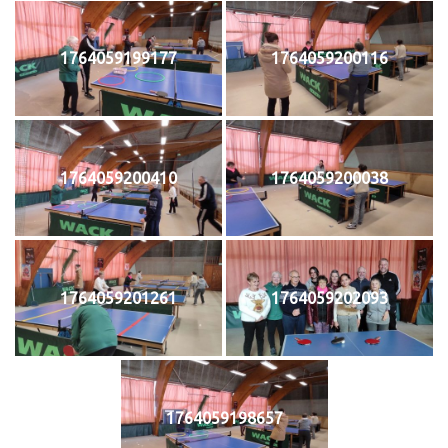
1764059199177
1764059200116
1764059200410
1764059200038
1764059201261
1764059202093
1764059198657