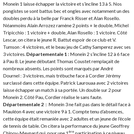
Monein 1 laisse échapper la victoire et s’incline 13 à 5. Nos
pongistes se sont battus bec et ongles avec notamment un des
doubles perdu à la belle par Franck Risser et Alan Rosello.
Néanmoins Alain Arrozez ramène 2 points + le double, Michel
Tripicchio : 1 victoire + double, Alan Rosello : 1 victoire. Côté
Lescar, on citera le jeune R. Battut espoir de ce club et V.
Tumson : 4 victoires, et le beau jeu de Cathy Samperez avec ses
3 victoires.
Départementale 1 :
Monein 2 s’incline 12 à 6 face
à Pau 8. Le jeune débutant Thomas Coustet remplaçait de
nombreux absents. Les points sont marqués par André
Dournel : 3 victoires, mais trébuche face à Cordier Jérémy
surclassé dans cette équipe. Patrick Laurouaa avec 2 victoires
laisse échapper un match à sa portée. Un double sur 2 pour
Monein 2. Côté Pau, Cordier réalise le sans faute.
Départementale 2 :
Monein 3 ne fait pas dans le détail face à
Mauléon 4 avec une victoire 9 à 1. Compte tenu d’absences,
cette équipe était remaniée avec 2 adultes et un jeune de l’école
de tennis de table. On citera la performance du jeune Geoffrey
ère
Chipoy-Meynard qui, pour une 1
participation à ce niveau,