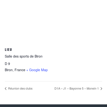
LIEU
Salle des sports de Biron
D 9
Biron
,
France
+ Google Map
Réunion des clubs
D1A – J1 – Bayonne 5 – Monein 1